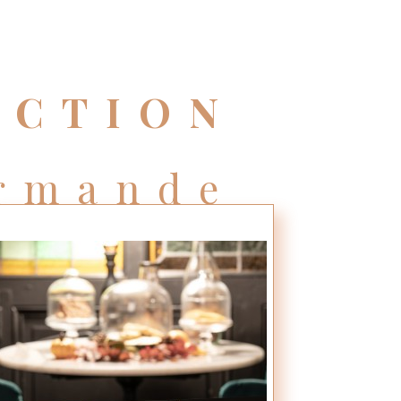
ECTION
rmande