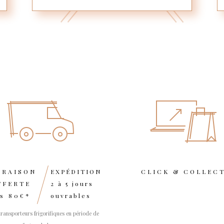
VRAISON
EXPÉDITION
CLICK & COLLEC
FFERTE
2 à 5 jours
s 80€*
ouvrables
transporteurs frigorifiques en période de