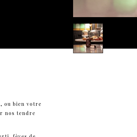
e, ou bien votre
r nos tendre
rti, fèves de