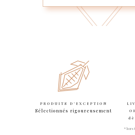
PRODUITS D'EXCEPTION
LI
Sélectionnés rigoureusement
O
dè
* hors 