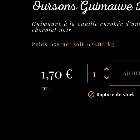
Oursons Guimauve I
Guimauve à la vanille enrobée d’un
chocolat noir.
Poids: 15g net soit 112€ttc/kg.
1,70 €
AJOU
TTC

Rupture de stock