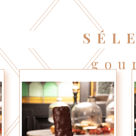
SÉL
gou