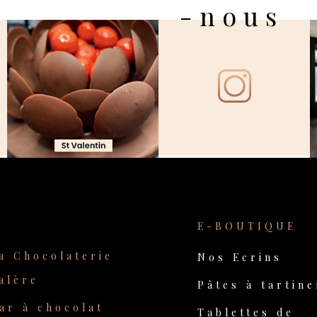
-nous
E-BOUTIQUE
a Chocolaterie
Nos Ecrins
alère
Pâtes à tartine
ar à chocolat
Tablettes de