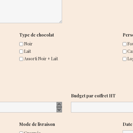
Type de chocolat
Pers
Noir
Fo
Lait
Car
Assorti Noir + Lait
Lo
Budget par coffret HT
Mode de livraison
Date