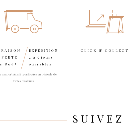
VRAISON
EXPÉDITION
CLICK & COLLEC
FFERTE
2 à 5 jours
s 80€*
ouvrables
transporteurs frigorifiques en période de
fortes chaleurs
SUIVEZ