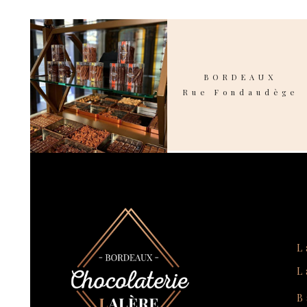
BORDEAUX
Rue Fondaudège
L
L
B