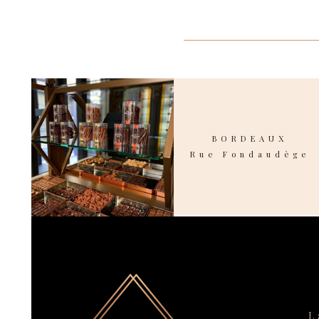
BORDEAUX
Rue Fondaudège
L