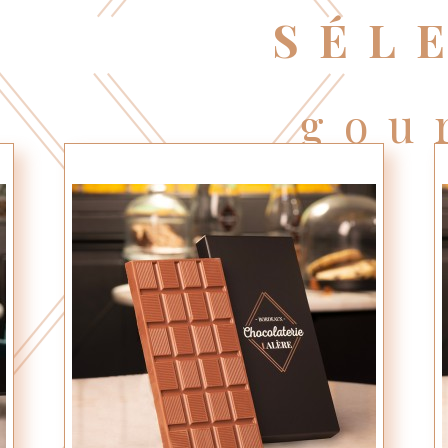
SÉL
gou