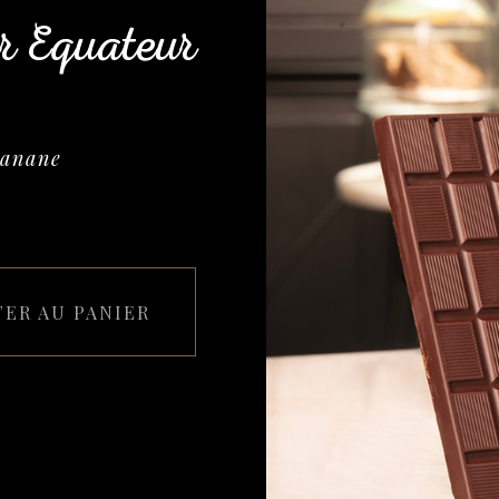
r Equateur
banane
TER AU PANIER