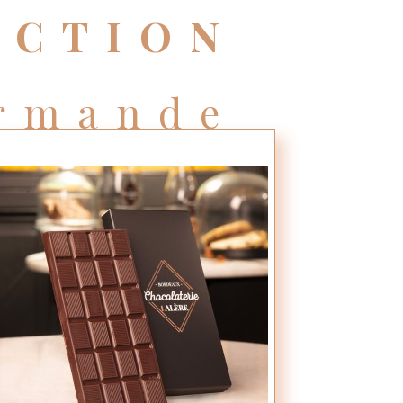
ECTION
rmande