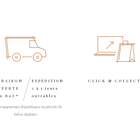
VRAISON
EXPÉDITION
CLICK & COLLEC
FFERTE
2 à 5 jours
s 80€*
ouvrables
transporteurs frigorifiques en période de
fortes chaleurs